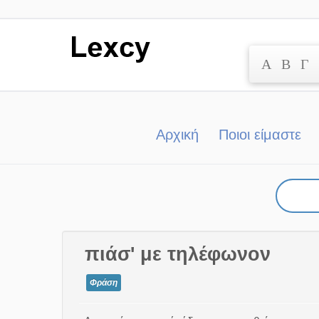
Α
Β
Γ
Μετάβαση
στο
περιεχόμενο
Αρχική
Ποιοι είμαστε
πιάσ' με τηλέφωνον
Φράση