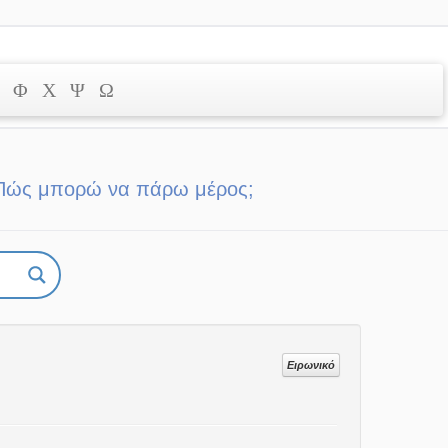
Φ
Χ
Ψ
Ω
Πώς μπορώ να πάρω μέρος;
Ειρωνικό