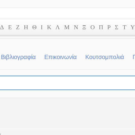
Δ
Ε
Ζ
Η
Θ
Ι
Κ
Λ
Μ
Ν
Ξ
Ο
Π
Ρ
Σ
Τ
Υ
Βιβλιογραφία
Επικοινωνία
Κουτσομπολιά