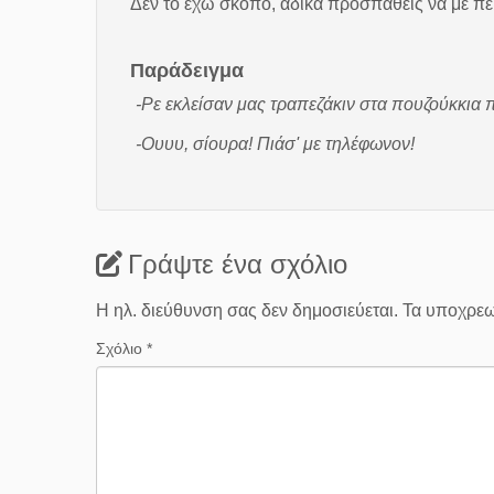
Δεν το έχω σκοπό, άδικα προσπαθείς να με πεί
Παράδειγμα
-Ρε εκλείσαν μας τραπεζάκιν στα πουζούκκια 
-Ουυυ, σίουρα! Πιάσ' με τηλέφωνον!
Γράψτε ένα σχόλιο
Η ηλ. διεύθυνση σας δεν δημοσιεύεται.
Τα υποχρεω
Σχόλιο
*