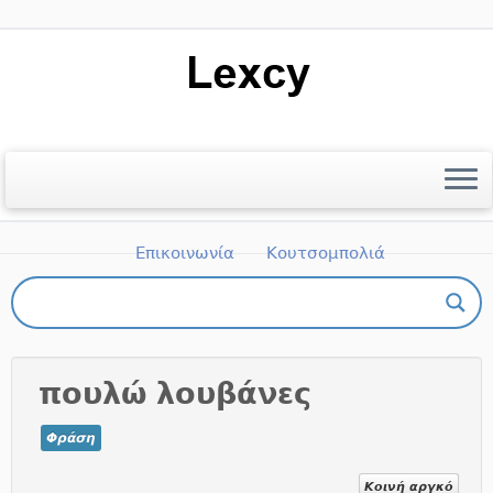
Μετάβαση
στο
περιεχόμενο
Αρχική
Ποιοι είμαστε
Βιβλιογραφία
Επικοινωνία
Κουτσομπολιά
Πώς μπορώ να πάρω μέρος;
πουλώ λουβάνες
Φράση
Κοινή αργκό