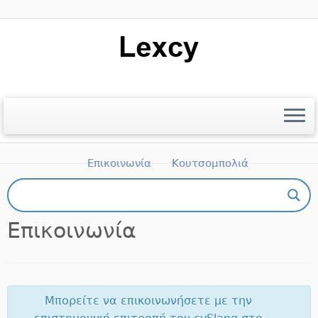
Μετάβαση
στο
περιεχόμενο
Αρχική
Ποιοι είμαστε
Βιβλιογραφία
Επικοινωνία
Κουτσομπολιά
Πώς μπορώ να πάρω μέρος;
Επικοινωνία
Μπορείτε να επικοινωνήσετε με την