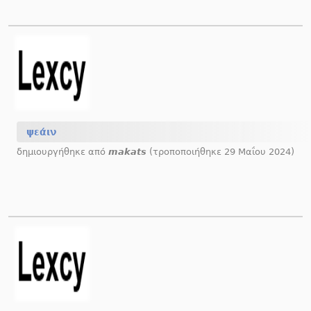
ψεάιν
δημιουργήθηκε από
makats
(τροποποιήθηκε 29 Μαΐου 2024)