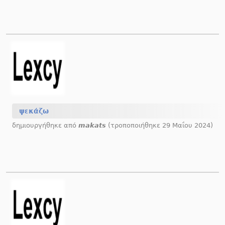
ψεκάζω
δημιουργήθηκε από
makats
(τροποποιήθηκε 29 Μαΐου 2024)