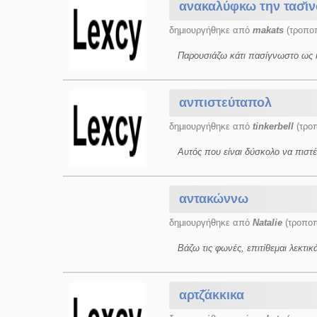
ανακαλύφκω την τασ̆ιν
δημιουργήθηκε από
makats
(τροποπ
Παρουσιάζω κάτι πασίγνωστο ως 
ανπιστεύταπολ
δημιουργήθηκε από
tinkerbell
(τροπ
Αυτός που είναι δύσκολο να πιστέψ
αντακώννω
δημιουργήθηκε από
Natalie
(τροποπ
Βάζω τις φωνές, επιτίθεμαι λεκτικά
αρτζ̌άκκικα