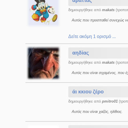
αβάττας
δημιουργήθηκε από
makats
(τροποπ
Αυτός που προσπαθεί συνεχώς να 
Δείτε ακόμη 1 ορισμό ...
αηδίας
δημιουργήθηκε από
makats
(τροποπ
Αυτός που είναι σιχαμένος, που έ
άι κκιου ζέρο
δημιουργήθηκε από
pmitro01
(τροπ
Αυτός που είναι χαζός, ηλίθιος.