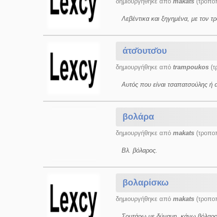
δημιουργήθηκε από
makats
(τροποπ
Λεβέντικα και ξηγημένα, με τον τρ
άτσ̆ουτσ̆ου
δημιουργήθηκε από
trampoukos
(τ
Αυτός που είναι τσαπατσούλης ή ανί
βολάρα
δημιουργήθηκε από
makats
(τροποπ
Βλ. βόλαρος.
βολαρίσκω
δημιουργήθηκε από
makats
(τροποπ
Σουτάρω με δύναμη, κάνω βόλαρο