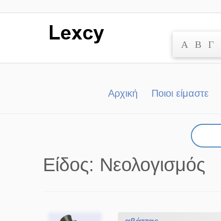
Α
Β
Γ
Μετάβαση
στο
περιεχόμενο
Αρχική
Ποιοι είμαστε
Είδος:
Νεολογισμός