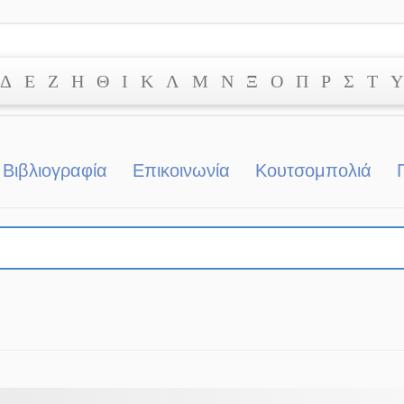
Δ
Ε
Ζ
Η
Θ
Ι
Κ
Λ
Μ
Ν
Ξ
Ο
Π
Ρ
Σ
Τ
Υ
Βιβλιογραφία
Επικοινωνία
Κουτσομπολιά