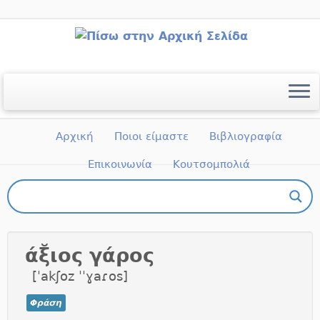
Μετάβαση
στο
περιεχόμενο
Αρχική
Ποιοι είμαστε
Βιβλιογραφία
Επικοινωνία
Κουτσομπολιά
Πώς μπορώ να πάρω μέρος;
άξ̆ιος γάρος
[ˈakʃoz ˈˈɣaɾos]
Φράση