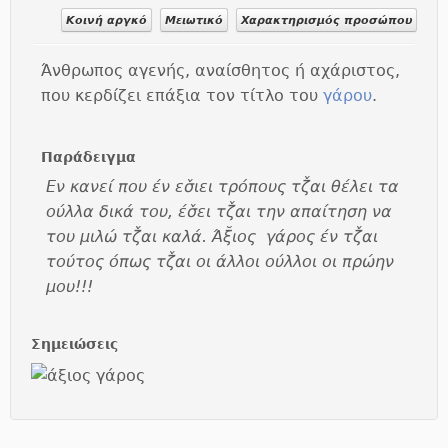
Κοινή αργκό
Μειωτικό
Χαρακτηρισμός προσώπου
Άνθρωπος αγενής, αναίσθητος ή αχάριστος,
που κερδίζει επάξια τον τίτλο του
γάρου
.
Παράδειγμα
Εν κανεί που έν εσ̌ιει τρόπους τζ̌αι θέλει τα
ούλλα δικά του, έσ̌ει τζ̌αι την απαίτηση να
του μιλώ τζ̌αι καλά. Άξ̆ιος γάρος έν τζ̌αι
τούτος όπως τζ̌αι οι άλλοι ούλλοι οι πρώην
μου!!!
Σημειώσεις