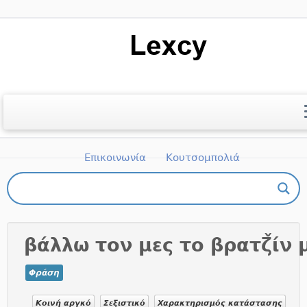
Μετάβαση
στο
περιεχόμενο
Αρχική
Ποιοι είμαστε
Βιβλιογραφία
Επικοινωνία
Κουτσομπολιά
Πώς μπορώ να πάρω μέρος;
βάλλω τον μες το βρατζ̌ίν 
Φράση
Κοινή αργκό
Σεξιστικό
Χαρακτηρισμός κατάστασης