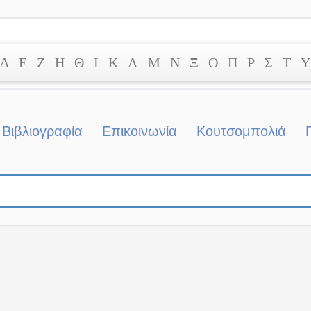
Δ
Ε
Ζ
Η
Θ
Ι
Κ
Λ
Μ
Ν
Ξ
Ο
Π
Ρ
Σ
Τ
Υ
Βιβλιογραφία
Επικοινωνία
Κουτσομπολιά