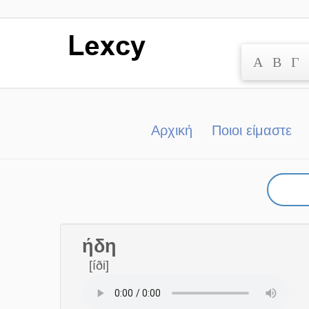
Α
Β
Γ
Μετάβαση
στο
περιεχόμενο
Αρχική
Ποιοι είμαστε
ήδη
[íði]