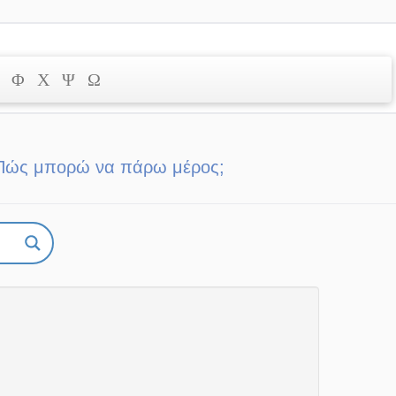
Φ
Χ
Ψ
Ω
Πώς μπορώ να πάρω μέρος;