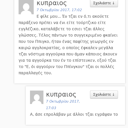
κυπραιος
Σχολιάστε
↓
7 Οκτωβρίου 2017, 17:02
Ε φίλε μου... Έν τζαι εν ό,τι ακούετε
παράξενο πρέπει να ένι είτε τούρτζικο είτε
εγγλέζικο, καταλάβετε το εσιει τζαι άλλες
γλώσσες. Τέλος πάντων το συγγεκριμένο φκαίνει
που τον Ππιγκο, ήταν ένας παφίτης γεωργός εν
καιρώ αγγλοκρατίας, ο οποίος έφκαλεν μεγάλα
τζαι νόστιμα αγγούρκα που άμαν κάποιος άκουεν
για τα αγγούρκα του έν το επίστευκεν, εξού τζαι
το "Ε, όι αγγούριν του Ππίνγκου" τζαι οι πολλές
παραλλαγές του.
κυπραιος
Σχολιάστε
↓
7 Οκτωβρίου 2017,
17:03
Α, άσε επρολάβαν με άλλοι τζαι εγράψαν το