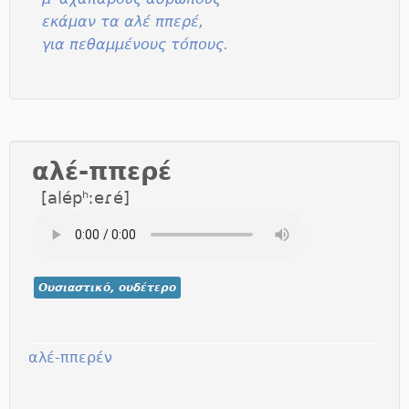
εκάμαν τα αλέ ππερέ,
για πεθαμμένους τόπους.
αλέ-ππερέ
[alépʰːeɾé]
Ουσιαστικό, ουδέτερο
αλέ-ππερέν