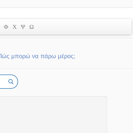
Φ
Χ
Ψ
Ω
Πώς μπορώ να πάρω μέρος;