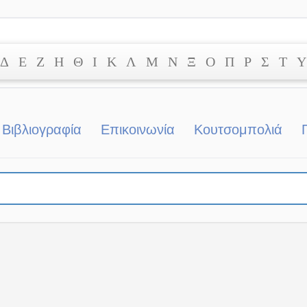
Δ
Ε
Ζ
Η
Θ
Ι
Κ
Λ
Μ
Ν
Ξ
Ο
Π
Ρ
Σ
Τ
Υ
Βιβλιογραφία
Επικοινωνία
Κουτσομπολιά