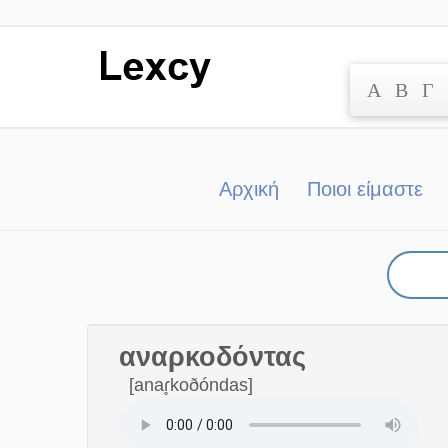
Α
Β
Γ
Μετάβαση
στο
περιεχόμενο
Αρχική
Ποιοι είμαστε
αναρκοδόντας
[anaɾ̥koðóndas]