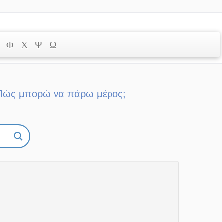
Φ
Χ
Ψ
Ω
Πώς μπορώ να πάρω μέρος;