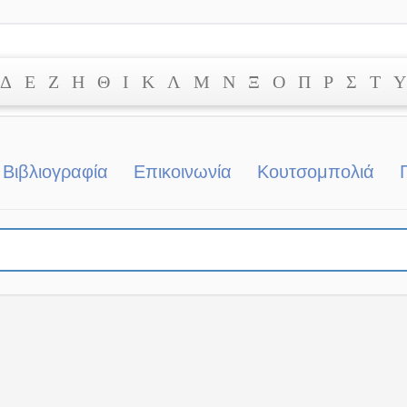
Δ
Ε
Ζ
Η
Θ
Ι
Κ
Λ
Μ
Ν
Ξ
Ο
Π
Ρ
Σ
Τ
Υ
Βιβλιογραφία
Επικοινωνία
Κουτσομπολιά