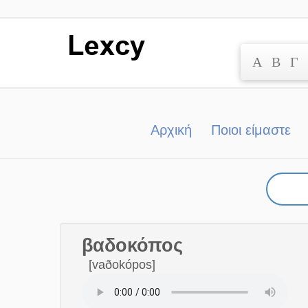
Α
Β
Γ
Μετάβαση
στο
περιεχόμενο
Αρχική
Ποιοι είμαστε
βαδοκόπος
[vaðokópos]