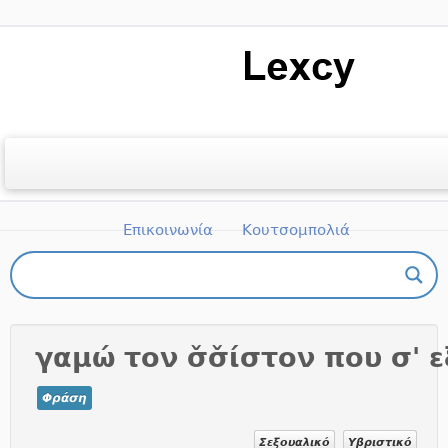
Μετάβαση
στο
περιεχόμενο
Αρχική
Ποιοι είμαστε
Βιβλιογραφία
Επικοινωνία
Κουτσομπολιά
Πώς μπορώ να πάρω μέρος;
γαμώ τον σ̌σ̌ίστον που σ' 
Φράση
Σεξουαλικό
Υβριστικό