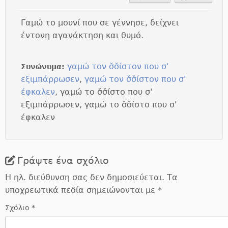
Γαμώ το μουνί που σε γέννησε, δείχνει
έντονη αγανάκτηση και θυμό.
γαμώ τον σ̌σ̌ίστον που σ'
Συνώνυμα:
εξιμπάρρωσεν
,
γαμώ τον σ̌σ̌ίστον που σ'
έφκαλεν
, γαμώ το σ̌σ̌ίστο που σ'
εξιμπάρρωσεν, γαμώ το σ̌σ̌ίστο που σ'
έφκαλεν
Γράψτε ένα σχόλιο
Η ηλ. διεύθυνση σας δεν δημοσιεύεται.
Τα
υποχρεωτικά πεδία σημειώνονται με
*
Σχόλιο
*