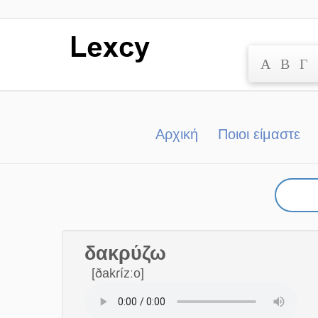
Α
Β
Γ
Μετάβαση
στο
περιεχόμενο
Αρχική
Ποιοι είμαστε
δακρύζω
[ðakɾízːo]