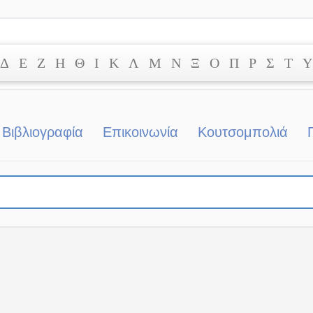
Δ
Ε
Ζ
Η
Θ
Ι
Κ
Λ
Μ
Ν
Ξ
Ο
Π
Ρ
Σ
Τ
Υ
Βιβλιογραφία
Επικοινωνία
Κουτσομπολιά