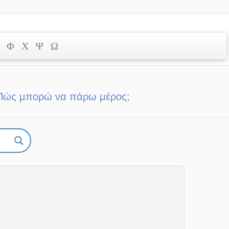
Φ
Χ
Ψ
Ω
Πώς μπορώ να πάρω μέρος;