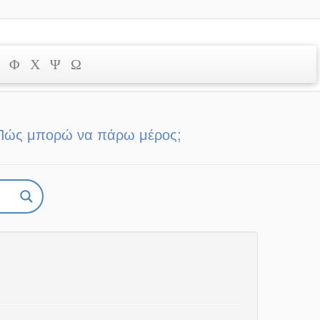
Φ
Χ
Ψ
Ω
Πώς μπορώ να πάρω μέρος;