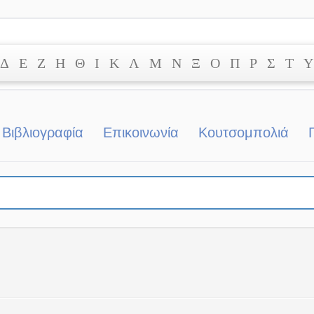
Δ
Ε
Ζ
Η
Θ
Ι
Κ
Λ
Μ
Ν
Ξ
Ο
Π
Ρ
Σ
Τ
Υ
Βιβλιογραφία
Επικοινωνία
Κουτσομπολιά