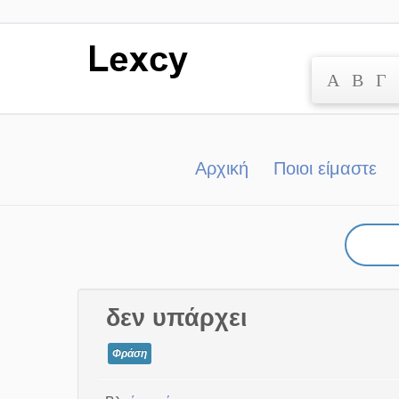
Α
Β
Γ
Μετάβαση
στο
περιεχόμενο
Αρχική
Ποιοι είμαστε
δεν υπάρχει
Φράση