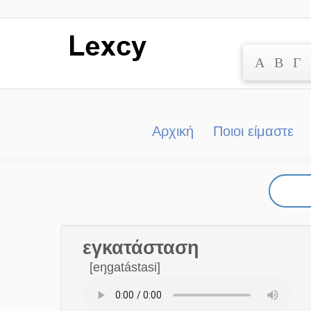
Α
Β
Γ
Μετάβαση
στο
περιεχόμενο
Αρχική
Ποιοι είμαστε
εγκατάσταση
[eŋgatástasi]