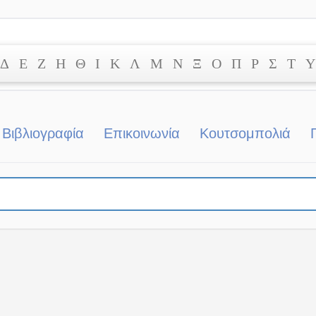
Δ
Ε
Ζ
Η
Θ
Ι
Κ
Λ
Μ
Ν
Ξ
Ο
Π
Ρ
Σ
Τ
Υ
Βιβλιογραφία
Επικοινωνία
Κουτσομπολιά