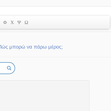
Φ
Χ
Ψ
Ω
Πώς μπορώ να πάρω μέρος;