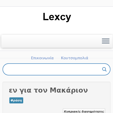
Μετάβαση
στο
περιεχόμενο
Αρχική
Ποιοι είμαστε
Βιβλιογραφία
Επικοινωνία
Κουτσομπολιά
Πώς μπορώ να πάρω μέρος;
εν για τον Μακάριον
Φράση
Κυπριακές διασημότητες