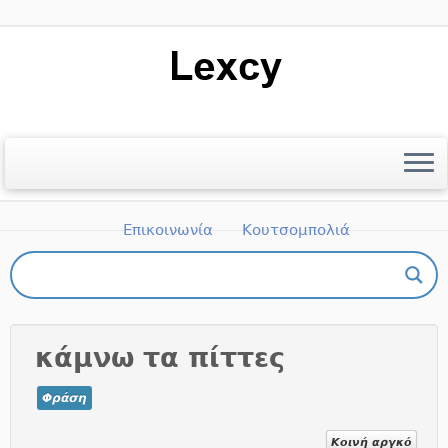
Μετάβαση
στο
περιεχόμενο
Αρχική
Ποιοι είμαστε
Βιβλιογραφία
Επικοινωνία
Κουτσομπολιά
Πώς μπορώ να πάρω μέρος;
κάμνω τα πίττες
Φράση
Κοινή αργκό