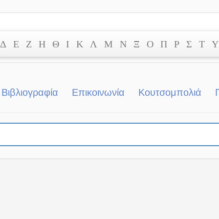
Δ
Ε
Ζ
Η
Θ
Ι
Κ
Λ
Μ
Ν
Ξ
Ο
Π
Ρ
Σ
Τ
Υ
Βιβλιογραφία
Επικοινωνία
Κουτσομπολιά