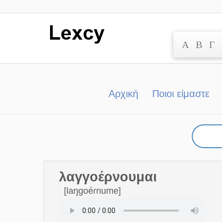
Α
Β
Γ
Μετάβαση
στο
περιεχόμενο
Αρχική
Ποιοι είμαστε
λαγγοέρνουμαι
[laŋgoéɾnume]