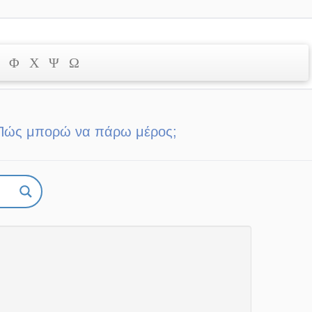
Φ
Χ
Ψ
Ω
Πώς μπορώ να πάρω μέρος;