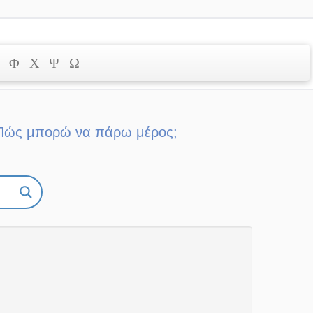
Φ
Χ
Ψ
Ω
Πώς μπορώ να πάρω μέρος;