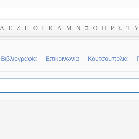
Δ
Ε
Ζ
Η
Θ
Ι
Κ
Λ
Μ
Ν
Ξ
Ο
Π
Ρ
Σ
Τ
Υ
Βιβλιογραφία
Επικοινωνία
Κουτσομπολιά