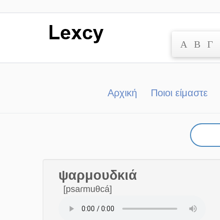
Α
Β
Γ
Μετάβαση
στο
περιεχόμενο
Αρχική
Ποιοι είμαστε
ψαρμουδκιά
[psaɾmuθcá]